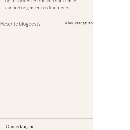
op te zoeken en te kijken hoe ik mijn 
aanbod nog meer kan finetunen.
Recente blogposts
Alles weergeven
Nienke Berendsen - Fotograaf
Opmerkingen